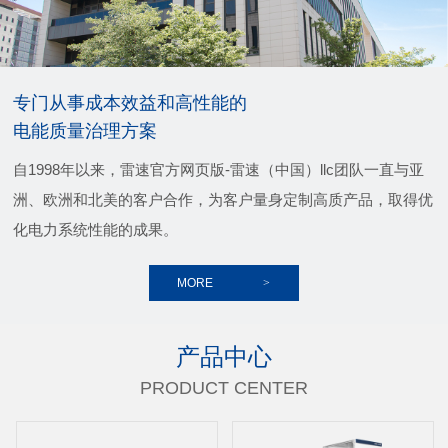
专门从事成本效益和高性能的
电能质量治理方案
自1998年以来，雷速官方网页版-雷速（中国）llc团队一直与亚
洲、欧洲和北美的客户合作，为客户量身定制高质产品，取得优
化电力系统性能的成果。
MORE
>
产品中心
PRODUCT CENTER