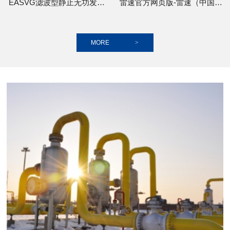
EASVG滤波型静止无功发生器
雷速官方网页版-雷速（中国）HM智能型谐波抑制模块
MORE
>