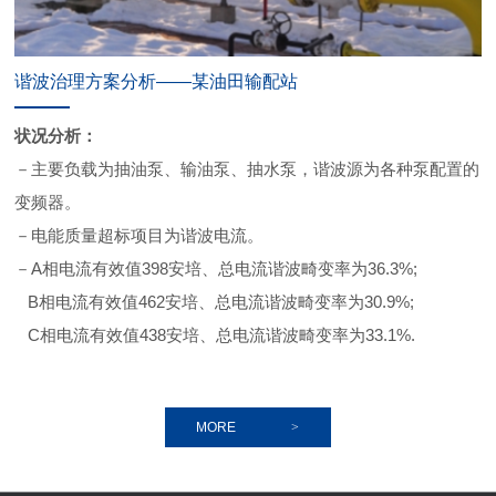
谐波治理方案分析——某油田输配站
状况分析：
－主要负载为抽油泵、输油泵、抽水泵，谐波源为各种泵配置的
变频器。
－电能质量超标项目为谐波电流。
－A相电流有效值398安培、总电流谐波畸变率为36.3%;
B相电流有效值462安培、总电流谐波畸变率为30.9%;
C相电流有效值438安培、总电流谐波畸变率为33.1%.
MORE
>