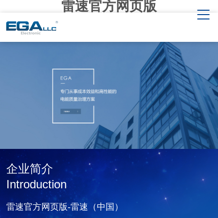
雷速官方网页版
企业简介
Introduction
雷速官方网页版-雷速（中国）