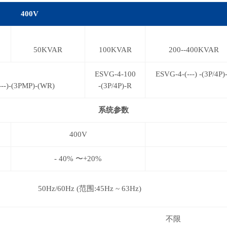
400V
50KVAR
100KVAR
200
--
400KVAR
ESVG-4-100
ESVG-4-(
---
)
-
(3P/4P)
---
)-(3PMP)-(WR)
-(3P/4P)-R
系统参数
400V
- 40% 〜+20%
50Hz/60Hz
(范围:
45Hz
~
63Hz)
不限