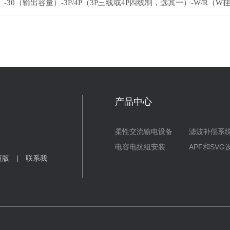
）-30（
输出容量
）-3P/4P（3P
三线或
4P
四线制，选其
一）-W/R（W
产品中心
柔性交流输电设备
滤波补偿系
电容电抗组安装
APF和SV
页版
|
联系我