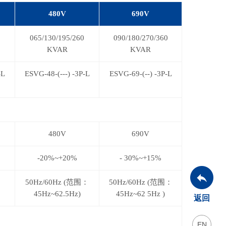
480V
690V
065/130/195/260
090/180/270/360
KVAR
KVAR
-
L
ESVG-48-(
---
)
-3P-L
ESVG-69-(
--
) -3P-L
480V
690V
-20%~+20%
-
30%~+15%
50Hz/60Hz
(范围：
50Hz/60Hz (
范围：
45Hz~62.5Hz
)
45Hz~62 5Hz )
返回
EN