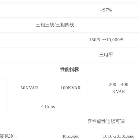
>97%
三相三线/三相四线
150/5 〜10,000/5
三电平
性能指标
200—400
50KVAR
100KVAR
KVAR
<
15ms
容性感性连续可调
能风冷，
405L/sec
1010-2030L/sec