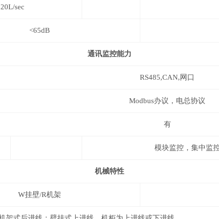
220L/sec
<65dB
通讯监控能力
RS485,CAN,
网口
Modb
us
办议，电总协议
有
模块监控，集中监
机械特性
W
挂壁
/R
机架
机架式后进线；壁挂式上进线，机柜为上进线或下进线