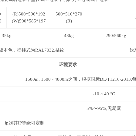
0
(R)500*590*192
500*510*270
0
(W)500*585*197
(R)
35kg
48kg
290/560kg
板本色，壁挂式为
RAL7032,
桔纹
浅
环境要求
1500m,
1500 -
4000m
之间，根据国标
DL/T1216-2013,
-10
~ 40
°C
5%〜95%,无凝露
lp20
其
IP
等级可定制