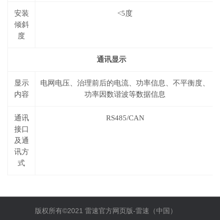
安装
<5度
倾斜
度
通讯显示
显示
电网电压、治理前后的电流、功率信息、不平衡度、
内容
功率因数谐波等数据信息
通讯
RS485/CAN
接口
及通
讯方
式
版权所有
©2021 雷速官方网页版-雷速（中国）